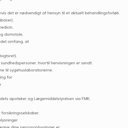
vis det er nødvendigt af hensyn til et aktuelt behandlingsforløb.
abaser),
edicin,
 og domstole,
 det omfang, at
igtsret).
e sundhedspersoner, hvortil henvisningen er sendt.
ne til sygehuslaboratorierne.
ing for
e
landets apoteker og Lægemiddelstyrelsen via FMK.
r forsikringsselskaber.
plysninger
regive dine personoplysninger er: