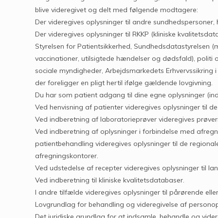
blive videregivet og delt med følgende modtagere:
Der videregives oplysninger til andre sundhedspersoner, h
Der videregives oplysninger til RKKP (kliniske kvalitetsdat
Styrelsen for Patientsikkerhed, Sundhedsdatastyrelsen (m
vaccinationer, utilsigtede hændelser og dødsfald), politi
sociale myndigheder, Arbejdsmarkedets Erhvervssikring i
der foreligger en pligt hertil ifølge gældende lovgivning.
Du har som patient adgang til dine egne oplysninger (inds
Ved henvisning af patienter videregives oplysninger til d
Ved indberetning af laboratorieprøver videregives prøver
Ved indberetning af oplysninger i forbindelse med afregn
patientbehandling videregives oplysninger til de regional
afregningskontorer.
Ved udstedelse af recepter videregives oplysninger til 
Ved indberetning til kliniske kvalitetsdatabaser.
I andre tilfælde videregives oplysninger til pårørende elle
Lovgrundlag for behandling og videregivelse af persono
Det juridiske grundlag for at indsamle, behandle og vide