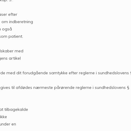
aser efter
e om indberetning
an også
som patient.
selskaber med
ens artikel
ende med dit forudgående samtykke efter reglerne i sundhedslovens 
egives til afdødes nærmeste pårørende reglerne i sundhedslovens §
at tilbagekalde
ikke
runder en