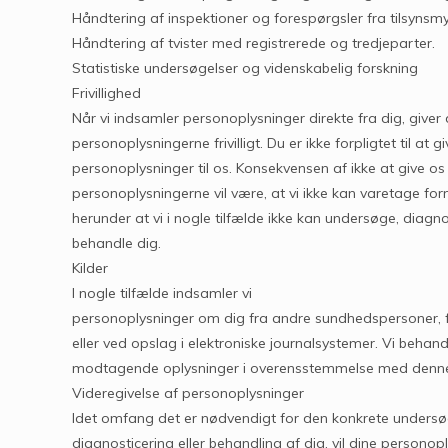
Håndtering af inspektioner og forespørgsler fra tilsyns
Håndtering af tvister med registrerede og tredjeparter.
Statistiske undersøgelser og videnskabelig forskning
Frivillighed
Når vi indsamler personoplysninger direkte fra dig, giver
personoplysningerne frivilligt. Du er ikke forpligtet til at g
personoplysninger til os. Konsekvensen af ikke at give os
personoplysningerne vil være, at vi ikke kan varetage fo
herunder at vi i nogle tilfælde ikke kan undersøge, diagnos
behandle dig.
Kilder
I nogle tilfælde indsamler vi
personoplysninger om dig fra andre sundhedspersoner, f
eller ved opslag i elektroniske journalsystemer. Vi behand
modtagende oplysninger i overensstemmelse med denne pr
Videregivelse af personoplysninger
Idet omfang det er nødvendigt for den konkrete undersø
diagnosticering eller behandling af dig, vil dine personop