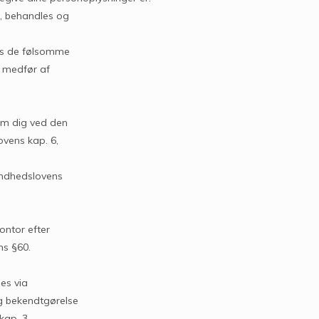
s, behandles og
ens de følsomme
i medfør af
 om dig ved den
ovens kap. 6,
undhedslovens
ontor efter
ns §60.
es via
og bekendtgørelse
kap. 3.