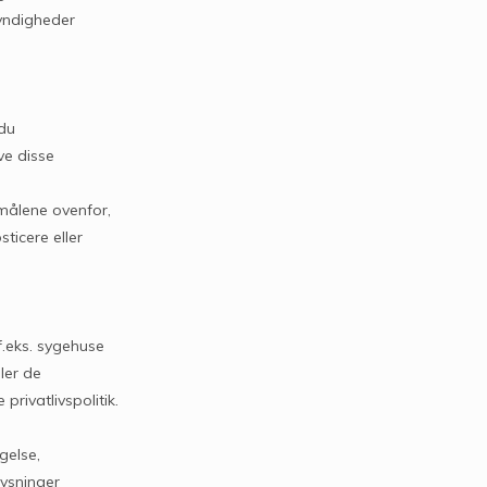
myndigheder
 du
ive disse
rmålene ovenfor,
ticere eller
.eks. sygehuse
ler de
ivatlivspolitik.
gelse,
lysninger