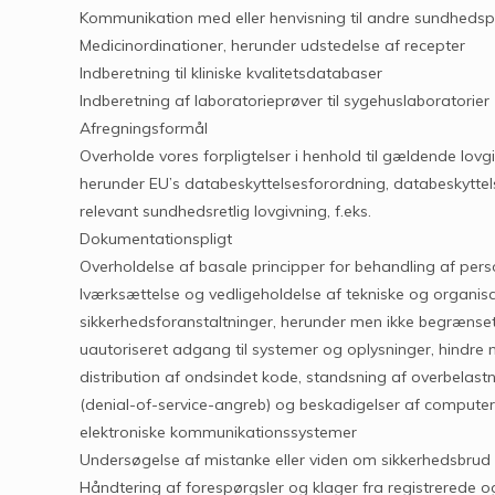
Kommunikation med eller henvisning til andre sundhedspe
Medicinordinationer, herunder udstedelse af recepter
Indberetning til kliniske kvalitetsdatabaser
Indberetning af laboratorieprøver til sygehuslaboratorier
Afregningsformål
Overholde vores forpligtelser i henhold til gældende lovgi
herunder EU’s databeskyttelsesforordning, databeskytte
relevant sundhedsretlig lovgivning, f.eks.
Dokumentationspligt
Overholdelse af basale principper for behandling af per
Iværksættelse og vedligeholdelse af tekniske og organisa
sikkerhedsforanstaltninger, herunder men ikke begrænset 
uautoriseret adgang til systemer og oplysninger, hindre 
distribution af ondsindet kode, standsning af overbelas
(denial-of-service-angreb) og beskadigelser af compute
elektroniske kommunikationssystemer
Undersøgelse af mistanke eller viden om sikkerhedsbrud 
Håndtering af forespørgsler og klager fra registrerede 