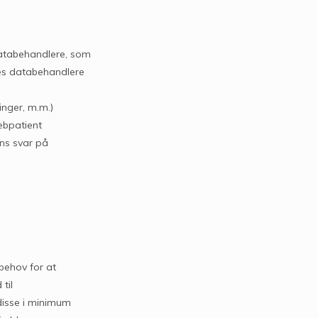
atabehandlere, som
res databehandlere
nger, m.m.)
ebpatient
ens svar på
behov for at
til
 disse i minimum