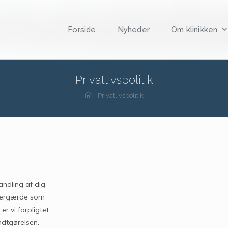
Forside
Nyheder
Om klinikken
Privatlivspolitik
Privatlivspolitik
andling af dig
spergærde som
r vi forpligtet
ndtgørelsen.