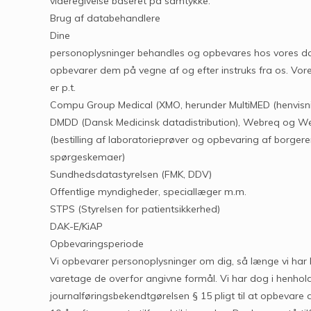
videregivelse baseret på samtykke.
Brug af databehandlere
Dine
personoplysninger behandles og opbevares hos vores d
opbevarer dem på vegne af og efter instruks fra os. Vo
er p.t.
Compu Group Medical (XMO, herunder MultiMED (henvisni
DMDD (Dansk Medicinsk datadistribution), Webreq og W
(bestilling af laboratorieprøver og opbevaring af borger
spørgeskemaer)
Sundhedsdatastyrelsen (FMK, DDV)
Offentlige myndigheder, speciallæger m.m.
STPS (Styrelsen for patientsikkerhed)
DAK-E/KiAP
Opbevaringsperiode
Vi opbevarer personoplysninger om dig, så længe vi har 
varetage de overfor angivne formål. Vi har dog i henhold 
journalføringsbekendtgørelsen § 15 pligt til at opbevare