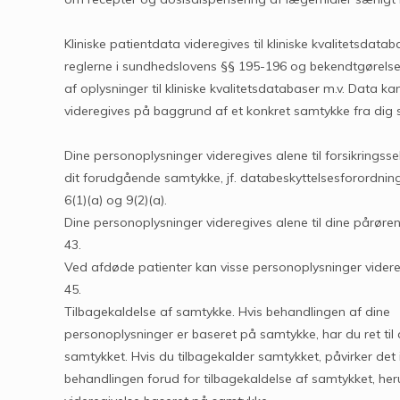
Kliniske patientdata videregives til kliniske kvalitetsdatab
reglerne i sundhedslovens §§ 195-196 og bekendtgørels
af oplysninger til kliniske kvalitetsdatabaser m.v. Data k
videregives på baggrund af et konkret samtykke fra dig 
Dine personoplysninger videregives alene til forsikrings
dit forudgående samtykke, jf. databeskyttelsesforordning
6(1)(a) og 9(2)(a).
Dine personoplysninger videregives alene til dine pårør
43.
Ved afdøde patienter kan visse personoplysninger vider
45.
Tilbagekaldelse af samtykke. Hvis behandlingen af dine
personoplysninger er baseret på samtykke, har du ret til 
samtykket. Hvis du tilbagekalder samtykket, påvirker det 
behandlingen forud for tilbagekaldelse af samtykket, he