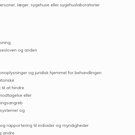
rsoner, læger, sygehuse eller sygehuslaboratorier
vning,
lsesloven og anden
sonoplysninger og juridisk hjemmel for behandlingen
toriske
til at hindre
modtagelse eller
tningsangreb
rsystemer og
og rapportering til individer og myndigheder
og andre