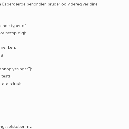
rne Espergærde behandler, bruger og videregiver dine
ende typer af
or netop dig):
mmer køn,
og
sonoplysninger”):
 tests,
eller etnisk
ringsselskaber mv.