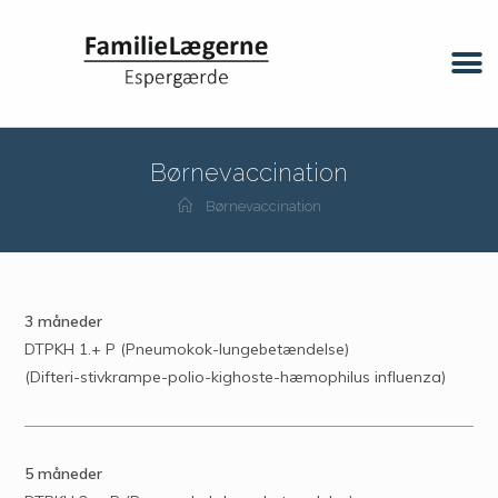
Børnevaccination
Børnevaccination
3 måneder
DTPKH 1.+ P (Pneumokok-lungebetændelse)
(Difteri-stivkrampe-polio-kighoste-hæmophilus influenza)
5 måneder