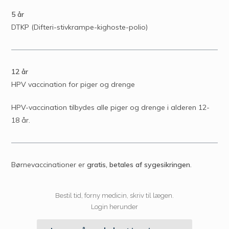
5 år
DTKP (Difteri-stivkrampe-kighoste-polio)
12 år
HPV vaccination for piger og drenge
HPV-vaccination tilbydes alle piger og drenge i alderen 12-
18 år.
Børnevaccinationer er
gratis, betales af sygesikringen
.
Bestil tid, forny medicin, skriv til lægen.
Login herunder