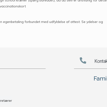
h school kræver (spørg bureauet), da du selv er ansvarlig for dette
 vaccinationskort
en egenbetaling forbundet med udfyldelse af attest. Se ydelser og
Kontak
Fami
kretærer