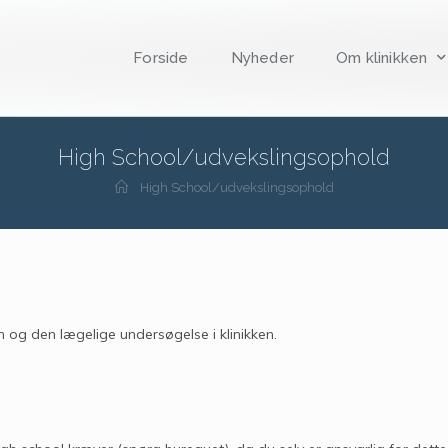
Forside
Nyheder
Om klinikken
High School/udvekslingsophold
High School/udvekslingsophold
 og den lægelige undersøgelse i klinikken.