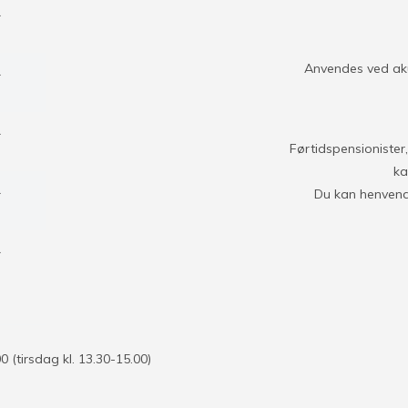
&
Anvendes ved ak
&
&
Førtidspensioniste
ka
&
Du kan henvende
&
(tirsdag kl. 13.30-15.00)