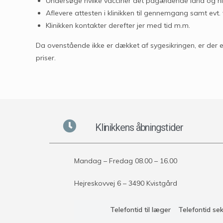
Undersøge hvilke vacciner det pågældende land og hig
Aflevere attesten i klinikken til gennemgang samt evt.
Klinikken kontakter derefter jer med tid m.m.
Da ovenstående ikke er dækket af sygesikringen, er der 
priser.
Klinikkens åbningstider
Mandag – Fredag 08.00 – 16.00
Hejreskovvej 6 – 3490 Kvistgård
Telefontid til læger
Telefontid se